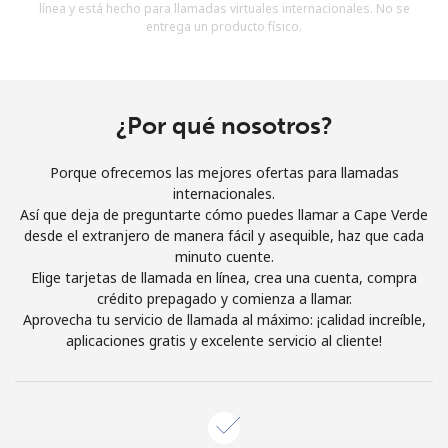
línea y está hecho para llamadas virtuales internacionales. No se
Al abrir una cuenta en este sitio web, estoy de acuerdo con
entrega un producto físico.
estos
Términos y condiciones.
Únete
¿Por qué nosotros?
Porque ofrecemos las mejores ofertas para llamadas
internacionales.
¡Hola!
Así que deja de preguntarte cómo puedes llamar a Cape Verde
desde el extranjero de manera fácil y asequible, haz que cada
minuto cuente.
Inicia sesión o
REGÍSTRATE →
Elige tarjetas de llamada en línea, crea una cuenta, compra
crédito prepagado y comienza a llamar.
Aprovecha tu servicio de llamada al máximo: ¡calidad increíble,
aplicaciones gratis y excelente servicio al cliente!
¿Olvidaste tu contraseña? →