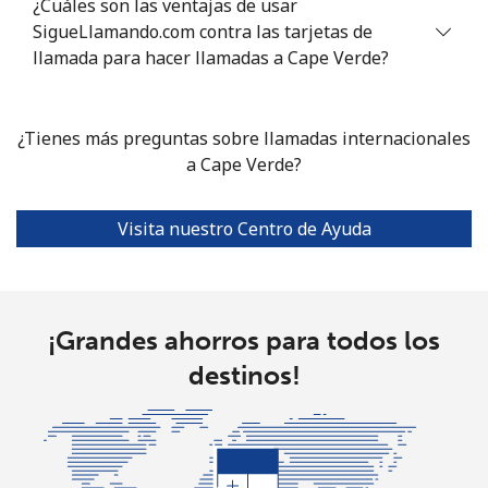
¿Cuáles son las ventajas de usar
SigueLlamando.com contra las tarjetas de
Línea fija
⁦4.7¢⁩
212 min por ⁦$10⁩
-
llamada para hacer llamadas a Cape Verde?
Celular
⁦4.7¢⁩
212 min por ⁦$10⁩
-
¿Tienes más preguntas sobre llamadas internacionales
Christmas Island
a Cape Verde?
All
⁦2.6¢⁩
384 min por ⁦$10⁩
-
Visita nuestro Centro de Ayuda
country
Cocos Islands
¡Grandes ahorros para todos los
All
⁦2.6¢⁩
384 min por ⁦$10⁩
-
destinos!
country
Colombia