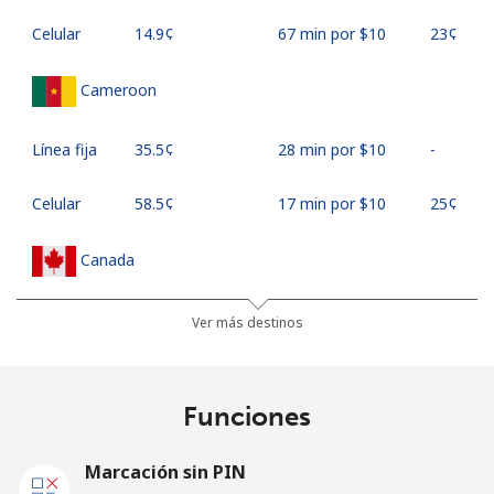
Celular
⁦14.9¢⁩
67 min por ⁦$10⁩
⁦23¢⁩
Cameroon
Línea fija
⁦35.5¢⁩
28 min por ⁦$10⁩
-
Celular
⁦58.5¢⁩
17 min por ⁦$10⁩
⁦25¢⁩
Canada
All
⁦0.7¢⁩
1428 min por
⁦22¢⁩
Ver más destinos
country
⁦$10⁩
Cape Verde
Funciones
Línea fija
⁦35.5¢⁩
28 min por ⁦$10⁩
-
Marcación sin PIN