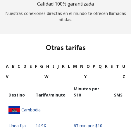
Calidad 100% garantizada
Nuestras conexiones directas en el mundo te ofrecen llamadas
nítidas.
Otras tarifas
A
B
C
D
E
F
G
H
I
J
K
L
M
N
O
P
Q
R
S
T
U
V
W
Y
Z
Minutos por
Destino
Tarifa/minuto
⁦$10⁩
SMS
Cambodia
Línea fija
⁦14.9¢⁩
67 min por ⁦$10⁩
-