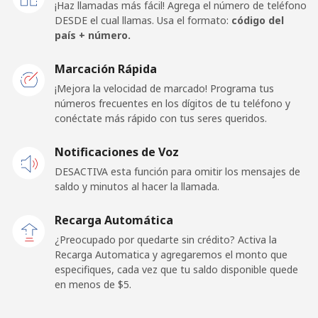
¡Haz llamadas más fácil! Agrega el número de teléfono
Celular
⁦41.5¢⁩
24 min por ⁦$10⁩
⁦23¢⁩
DESDE el cual llamas. Usa el formato:
código del
país + número.
Caribbean Netherlands
Marcación Rápida
Línea fija
⁦22.9¢⁩
43 min por ⁦$10⁩
-
¡Mejora la velocidad de marcado! Programa tus
números frecuentes en los dígitos de tu teléfono y
conéctate más rápido con tus seres queridos.
Celular
⁦24.9¢⁩
40 min por ⁦$10⁩
⁦22¢⁩
Notificaciones de Voz
Cayman Islands
DESACTIVA esta función para omitir los mensajes de
saldo y minutos al hacer la llamada.
Línea fija
⁦18.5¢⁩
54 min por ⁦$10⁩
-
Recarga Automática
Celular
⁦27.9¢⁩
35 min por ⁦$10⁩
-
¿Preocupado por quedarte sin crédito? Activa la
Recarga Automatica y agregaremos el monto que
Central African Republic
especifiques, cada vez que tu saldo disponible quede
en menos de ⁦$5⁩.
Línea fija
⁦100.5¢⁩
9 min por ⁦$10⁩
-