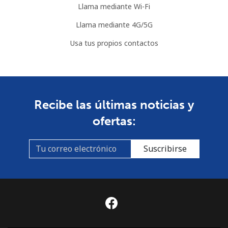
Llama mediante Wi-Fi
Línea fija
⁦155.5¢⁩
6 min por ⁦$10⁩
-
Llama mediante 4G/5G
Usa tus propios contactos
Celular
⁦155.5¢⁩
6 min por ⁦$10⁩
⁦8¢⁩
Costa Rica
Línea fija
⁦2.9¢⁩
344 min por ⁦$10⁩
-
Recibe las últimas noticias y
ofertas:
Celular
⁦8.9¢⁩
112 min por ⁦$10⁩
⁦10¢⁩
Suscribirse
Croatia
Línea fija
⁦0.9¢⁩
1111 min por
-
⁦$10⁩
Celular
⁦2.9¢⁩
344 min por ⁦$10⁩
⁦19¢⁩