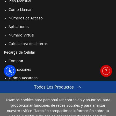
Plan Mensual
Czechia
Cómo Llamar
Números de Acceso
Línea fija
⁦1.8¢⁩
555 min por ⁦$10⁩
-
Aplicaciones
Número Virtual
Celular
⁦3.3¢⁩
303 min por ⁦$10⁩
⁦12¢⁩
Calculadora de ahorros
Recarga de Celular
Comprar
Promociones
¿Cómo Recargar?
Travel eSIM
Todos Los Productos
Comprar
Usamos cookies para personalizar contenido y anuncios, para
Cómo funciona
proporcionar funciones de redes sociales y para analizar
nuestro tráfico. También compartimos información sobre tu