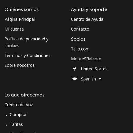
Cuba
Quiénes somos
Ayuda y Soporte
Página Principal
Centro de Ayuda
Línea fija
⁦85.5¢⁩
11 min por ⁦$10⁩
-
Mi cuenta
Contacto
Celular
⁦87.9¢⁩
11 min por ⁦$10⁩
⁦12¢⁩
Política de privacidad y
Socios
cookies
Tello.com
Curacao
Términos y Condiciones
MobileSIM.com
Sobre nosotros
Línea fija
⁦20.5¢⁩
48 min por ⁦$10⁩
-
United States
Spanish
Celular
⁦21.5¢⁩
46 min por ⁦$10⁩
-
Lo que ofrecemos
Cyprus
Crédito de Voz
Línea fija
⁦14.9¢⁩
67 min por ⁦$10⁩
-
Comprar
Tarifas
Celular
⁦9.5¢⁩
105 min por ⁦$10⁩
⁦8¢⁩