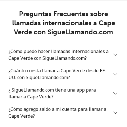
Celular
⁦82.9¢⁩
12 min por ⁦$10⁩
-
Preguntas Frecuentes sobre
llamadas internacionales a Cape
Chad
Verde con SigueLlamando.com
Línea fija
⁦89.9¢⁩
11 min por ⁦$10⁩
-
¿Cómo puedo hacer llamadas internacionales a
Celular
⁦81.5¢⁩
12 min por ⁦$10⁩
⁦23¢⁩
Cape Verde con SigueLlamando.com?
Chile
¿Cuánto cuesta llamar a Cape Verde desde EE.
UU. con SigueLlamando.com?
Línea fija
⁦3.7¢⁩
270 min por ⁦$10⁩
-
¿ SigueLlamando.com tiene una app para
Celular
⁦1.2¢⁩
833 min por ⁦$10⁩
⁦12¢⁩
llamar a Cape Verde?
¿Cómo agrego saldo a mi cuenta para llamar a
Santiago
⁦1.4¢⁩
714 min por ⁦$10⁩
-
Cape Verde?
China