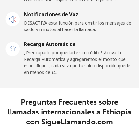
Línea fija
⁦14.5¢⁩
68 min por
-
Notificaciones de Voz
⁦€10⁩
DESACTIVA esta función para omitir los mensajes de
Claro
⁦7.9¢⁩
126 min por
-
saldo y minutos al hacer la llamada.
Landlines
⁦€10⁩
Recarga Automática
Celular
⁦10.5¢⁩
95 min por
⁦10¢⁩
¿Preocupado por quedarte sin crédito? Activa la
⁦€10⁩
Recarga Automatica y agregaremos el monto que
especifiques, cada vez que tu saldo disponible quede
en menos de ⁦€5⁩.
Equatorial Guinea
All country
⁦48.9¢⁩
20 min por
-
⁦€10⁩
Preguntas Frecuentes sobre
llamadas internacionales a Ethiopia
Eritrea
con SigueLlamando.com
Línea fija
⁦20.9¢⁩
47 min por
-
⁦€10⁩