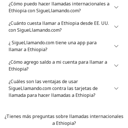
¿Cómo puedo hacer llamadas internacionales a
Ethiopia con SigueLlamando.com?
Celular
⁦20.9¢⁩
47 min por
⁦7¢⁩
⁦€10⁩
¿Cuánto cuesta llamar a Ethiopia desde EE. UU.
con SigueLlamando.com?
Estonia
¿ SigueLlamando.com tiene una app para
Línea fija
⁦0.7¢⁩
1428 min por
-
llamar a Ethiopia?
⁦€10⁩
¿Cómo agrego saldo a mi cuenta para llamar a
Celular
⁦31.5¢⁩
31 min por
⁦7¢⁩
Ethiopia?
⁦€10⁩
¿Cuáles son las ventajas de usar
Eswatini
SigueLlamando.com contra las tarjetas de
llamada para hacer llamadas a Ethiopia?
Línea fija
⁦15.5¢⁩
64 min por
-
⁦€10⁩
¿Tienes más preguntas sobre llamadas internacionales
Celular
⁦12.9¢⁩
a Ethiopia?
77 min por
⁦34¢⁩