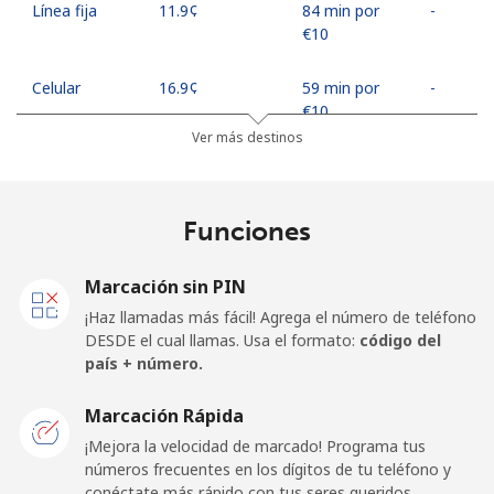
Línea fija
⁦11.9¢⁩
84 min por
-
⁦€10⁩
Celular
⁦16.9¢⁩
59 min por
-
⁦€10⁩
Ver más destinos
Egypt
Funciones
Línea fija
⁦8.5¢⁩
117 min por
-
⁦€10⁩
Marcación sin PIN
Celular
⁦11.5¢⁩
86 min por
-
¡Haz llamadas más fácil! Agrega el número de teléfono
⁦€10⁩
DESDE el cual llamas. Usa el formato:
código del
país + número.
Mobile -
⁦9.9¢⁩
101 min por
-
Etisalat
⁦€10⁩
Marcación Rápida
¡Mejora la velocidad de marcado! Programa tus
El Salvador
números frecuentes en los dígitos de tu teléfono y
conéctate más rápido con tus seres queridos.