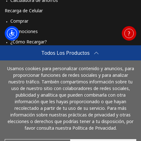
Calculadora de ahorros
Recarga de Celular
Comprar
Promociones
¿Cómo Recargar?
Travel eSIM
Todos Los Productos
Comprar
Usamos cookies para personalizar contenido y anuncios, para
Cómo funciona
proporcionar funciones de redes sociales y para analizar
nuestro tráfico. También compartimos información sobre tu
uso de nuestro sitio con colaboradores de redes sociales,
publicidad y analítica que pueden combinarla con otra
Paga con
información que les hayas proporcionado o que hayan
recolectado a partir de tu uso de su servicio. Para más
información sobre nuestras prácticas de privacidad y otras
elecciones o derechos que podrías tener a tu disposición, por
favor consulta nuestra Política de Privacidad.