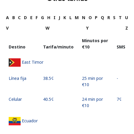
A
B
C
D
E
F
G
H
I
J
K
L
M
N
O
P
Q
R
S
T
U
V
W
Y
Z
Minutos por
Destino
Tarifa/minuto
⁦€10⁩
SMS
East Timor
Línea fija
⁦38.5¢⁩
25 min por
-
⁦€10⁩
Celular
⁦40.5¢⁩
24 min por
⁦7¢⁩
⁦€10⁩
Ecuador