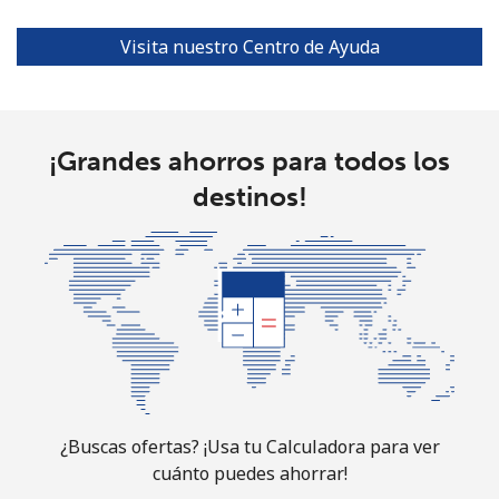
⁦€10⁩
Visita nuestro Centro de Ayuda
Ethiopia
Línea fija
⁦19.9¢⁩
50 min por
-
⁦€10⁩
¡Grandes ahorros para todos los
destinos!
Celular
⁦18.5¢⁩
54 min por
-
⁦€10⁩
¿Buscas ofertas? ¡Usa tu Calculadora para ver
cuánto puedes ahorrar!