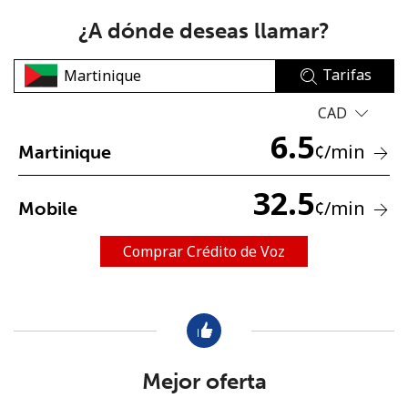
¿A dónde deseas llamar?
Tarifas
CAD
6.5
No se ha creado una contraseña
¢
/min
Martinique
Mínimo 8 caracteres
32.5
Una letra mayúscula y una minúscula
¢
/min
Mobile
Un número
Un caracter especial
Comprar Crédito de Voz
Mantente en contacto para recibir nuestras mejores
Mejor oferta
ofertas.