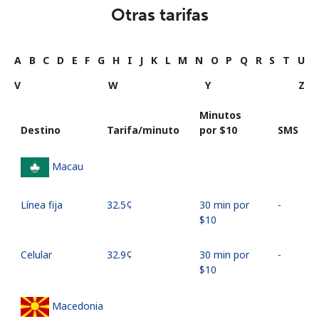
Otras tarifas
A
B
C
D
E
F
G
H
I
J
K
L
M
N
O
P
Q
R
S
T
U
V
W
Y
Z
Minutos
Destino
Tarifa/minuto
por ⁦$10⁩
SMS
Macau
Línea fija
⁦32.5¢⁩
30 min por
-
⁦$10⁩
Celular
⁦32.9¢⁩
30 min por
-
⁦$10⁩
Macedonia