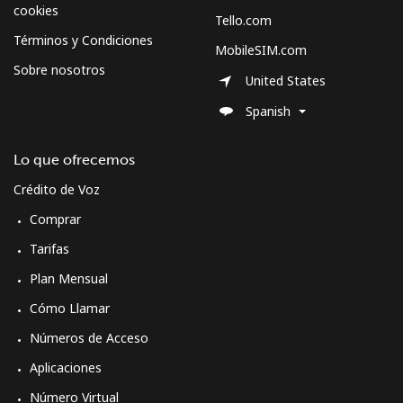
cookies
All country
⁦77.9¢⁩
12 min por
-
Tello.com
⁦$10⁩
Términos y Condiciones
MobileSIM.com
Sobre nosotros
United States
Moldova
Spanish
Línea fija
⁦41.9¢⁩
23 min por
-
⁦$10⁩
Lo que ofrecemos
Crédito de Voz
Celular
⁦39.9¢⁩
25 min por
⁦45¢⁩
⁦$10⁩
Comprar
Tarifas
Monaco
Plan Mensual
Cómo Llamar
Línea fija
⁦46.5¢⁩
21 min por
-
⁦$10⁩
Números de Acceso
Aplicaciones
Celular
⁦58.5¢⁩
17 min por
⁦15¢⁩
⁦$10⁩
Número Virtual