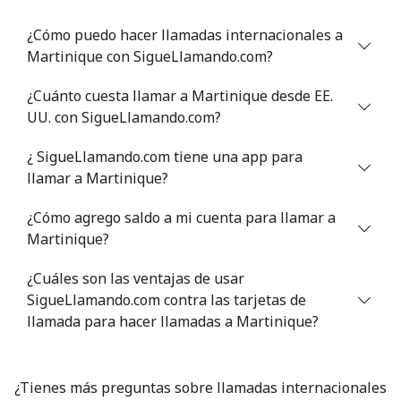
⁦$10⁩
¿Cómo puedo hacer llamadas internacionales a
Martinique con SigueLlamando.com?
Mali
¿Cuánto cuesta llamar a Martinique desde EE.
Línea fija
⁦55.9¢⁩
17 min por
-
UU. con SigueLlamando.com?
⁦$10⁩
¿ SigueLlamando.com tiene una app para
Celular
⁦65.5¢⁩
15 min por
⁦25¢⁩
llamar a Martinique?
⁦$10⁩
¿Cómo agrego saldo a mi cuenta para llamar a
Malta
Martinique?
¿Cuáles son las ventajas de usar
Línea fija
⁦42.5¢⁩
23 min por
-
SigueLlamando.com contra las tarjetas de
⁦$10⁩
llamada para hacer llamadas a Martinique?
Celular
⁦63.5¢⁩
15 min por
⁦12¢⁩
⁦$10⁩
¿Tienes más preguntas sobre llamadas internacionales