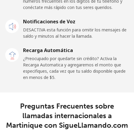
⁦$10⁩
números frecuentes en los dígitos de tu teléfono y
conéctate más rápido con tus seres queridos.
Celular
⁦63.5¢⁩
15 min por
-
Notificaciones de Voz
⁦$10⁩
DESACTIVA esta función para omitir los mensajes de
saldo y minutos al hacer la llamada.
Malaysia
Recarga Automática
Línea fija
⁦1.1¢⁩
909 min por
-
¿Preocupado por quedarte sin crédito? Activa la
⁦$10⁩
Recarga Automatica y agregaremos el monto que
especifiques, cada vez que tu saldo disponible quede
Celular
⁦1.1¢⁩
909 min por
-
en menos de ⁦$5⁩.
⁦$10⁩
Maldives
Preguntas Frecuentes sobre
Línea fija
⁦126.9¢⁩
7 min por
-
llamadas internacionales a
⁦$10⁩
Martinique con SigueLlamando.com
Celular
⁦119.5¢⁩
8 min por
-