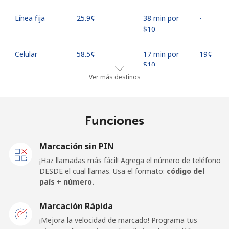
Línea fija
⁦25.9¢⁩
38 min por
-
⁦$10⁩
Celular
⁦58.5¢⁩
17 min por
⁦19¢⁩
⁦$10⁩
Ver más destinos
Madagascar
Funciones
Línea fija
⁦90.9¢⁩
11 min por
-
⁦$10⁩
Marcación sin PIN
Celular
⁦96.5¢⁩
10 min por
-
¡Haz llamadas más fácil! Agrega el número de teléfono
⁦$10⁩
DESDE el cual llamas. Usa el formato:
código del
país + número.
Malawi
Marcación Rápida
Línea fija
⁦64.5¢⁩
15 min por
-
¡Mejora la velocidad de marcado! Programa tus