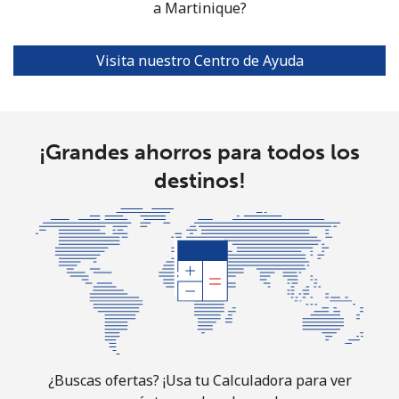
a Martinique?
Mariana Islands
All country
⁦9.9¢⁩
101 min por
-
Visita nuestro Centro de Ayuda
⁦$10⁩
Marshall Islands
¡Grandes ahorros para todos los
Línea fija
⁦33.9¢⁩
29 min por
-
destinos!
⁦$10⁩
Celular
⁦35.9¢⁩
27 min por
-
⁦$10⁩
Martinique
Línea fija
⁦6.5¢⁩
153 min por
-
⁦$10⁩
¿Buscas ofertas? ¡Usa tu Calculadora para ver