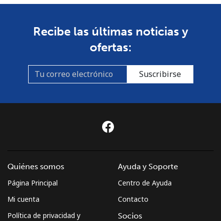
Mayotte Island
Recibe las últimas noticias y
Línea fija
⁦38.9¢⁩
25 min por
-
ofertas:
⁦$10⁩
Celular
⁦67.9¢⁩
14 min por
-
Suscribirse
⁦$10⁩
Mexico
Línea fija
⁦0.7¢⁩
1428 min
-
por ⁦$10⁩
Quiénes somos
Ayuda y Soporte
Celular
⁦0.8¢⁩
1250 min
⁦10¢⁩
por ⁦$10⁩
Página Principal
Centro de Ayuda
Mi cuenta
Contacto
Micronesia
Política de privacidad y
Socios