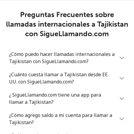
Celular
⁦145.9¢⁩
6 min por ⁦$10⁩
⁦8¢⁩
Preguntas Frecuentes sobre
llamadas internacionales a Tajikistan
Trinidad And Tobago
con SigueLlamando.com
Línea fija
⁦7.5¢⁩
133 min por ⁦$10⁩
-
¿Cómo puedo hacer llamadas internacionales a
Celular
⁦21.5¢⁩
46 min por ⁦$10⁩
-
Tajikistan con SigueLlamando.com?
Tunisia
¿Cuánto cuesta llamar a Tajikistan desde EE.
UU. con SigueLlamando.com?
Línea fija
⁦110.9¢⁩
9 min por ⁦$10⁩
-
¿ SigueLlamando.com tiene una app para
Celular
⁦112.5¢⁩
8 min por ⁦$10⁩
-
llamar a Tajikistan?
¿Cómo agrego saldo a mi cuenta para llamar a
Turkey
Tajikistan?
Línea fija
⁦4.1¢⁩
243 min por ⁦$10⁩
-