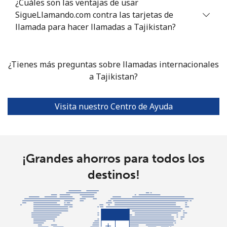
¿Cuáles son las ventajas de usar
SigueLlamando.com contra las tarjetas de
Celular
⁦30.5¢⁩
32 min por ⁦$10⁩
⁦8¢⁩
llamada para hacer llamadas a Tajikistan?
Turkmenistan
¿Tienes más preguntas sobre llamadas internacionales
Línea fija
⁦28.5¢⁩
a Tajikistan?
35 min por ⁦$10⁩
-
Celular
⁦36.9¢⁩
27 min por ⁦$10⁩
⁦25¢⁩
Visita nuestro Centro de Ayuda
Turks And Caicos Islands
Línea fija
⁦32.5¢⁩
30 min por ⁦$10⁩
-
¡Grandes ahorros para todos los
destinos!
Celular
⁦34.9¢⁩
28 min por ⁦$10⁩
-
Tuvalu