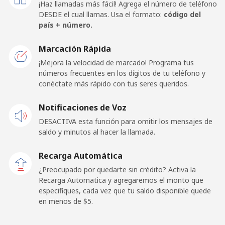
¡Haz llamadas más fácil! Agrega el número de teléfono
DESDE el cual llamas. Usa el formato:
código del
Celular
⁦3.5¢⁩
285 min por ⁦$10⁩
⁦8¢⁩
país + número.
Togo
Marcación Rápida
¡Mejora la velocidad de marcado! Programa tus
números frecuentes en los dígitos de tu teléfono y
Línea fija
⁦42.9¢⁩
23 min por ⁦$10⁩
-
conéctate más rápido con tus seres queridos.
Celular
⁦39.5¢⁩
25 min por ⁦$10⁩
⁦8¢⁩
Notificaciones de Voz
DESACTIVA esta función para omitir los mensajes de
Tokelau
saldo y minutos al hacer la llamada.
All
⁦242.9¢⁩
4 min por ⁦$10⁩
-
Recarga Automática
country
¿Preocupado por quedarte sin crédito? Activa la
Recarga Automatica y agregaremos el monto que
Tonga
especifiques, cada vez que tu saldo disponible quede
en menos de ⁦$5⁩.
Línea fija
⁦144.9¢⁩
6 min por ⁦$10⁩
-