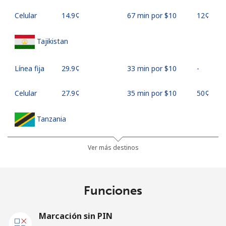
Celular
⁦14.9¢⁩
67 min por ⁦$10⁩
⁦12¢⁩
Tajikistan
Línea fija
⁦29.9¢⁩
33 min por ⁦$10⁩
-
Celular
⁦27.9¢⁩
35 min por ⁦$10⁩
⁦50¢⁩
Tanzania
Línea fija
⁦38.5¢⁩
25 min por ⁦$10⁩
-
Ver más destinos
Celular
⁦29.5¢⁩
33 min por ⁦$10⁩
-
Funciones
Thailand
Marcación sin PIN
Línea fija
⁦3.7¢⁩
270 min por ⁦$10⁩
-