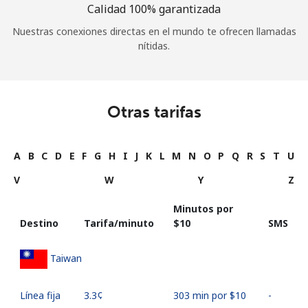
Calidad 100% garantizada
Nuestras conexiones directas en el mundo te ofrecen llamadas
nítidas.
Otras tarifas
A
B
C
D
E
F
G
H
I
J
K
L
M
N
O
P
Q
R
S
T
U
V
W
Y
Z
Minutos por
Destino
Tarifa/minuto
⁦$10⁩
SMS
Taiwan
Línea fija
⁦3.3¢⁩
303 min por ⁦$10⁩
-