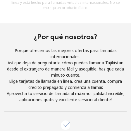
línea y está hecho para llamadas virtuales internacionales. No se
Al abrir una cuenta en este sitio web, estoy de acuerdo con
entrega un producto físico.
estos
Términos y condiciones.
Únete
¿Por qué nosotros?
Porque ofrecemos las mejores ofertas para llamadas
internacionales.
¡Hola!
Así que deja de preguntarte cómo puedes llamar a Tajikistan
desde el extranjero de manera fácil y asequible, haz que cada
minuto cuente.
Inicia sesión o
REGÍSTRATE →
Elige tarjetas de llamada en línea, crea una cuenta, compra
crédito prepagado y comienza a llamar.
Aprovecha tu servicio de llamada al máximo: ¡calidad increíble,
aplicaciones gratis y excelente servicio al cliente!
¿Olvidaste tu contraseña? →