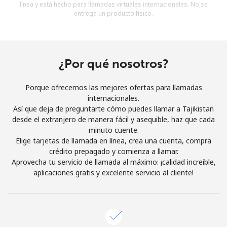
línea y está hecho para llamadas virtuales internacionales. No se
Al abrir una cuenta en este sitio web, estoy de acuerdo con
entrega un producto físico.
estos
Términos y condiciones.
Únete
¿Por qué nosotros?
Porque ofrecemos las mejores ofertas para llamadas
internacionales.
¡Hola!
Así que deja de preguntarte cómo puedes llamar a Tajikistan
desde el extranjero de manera fácil y asequible, haz que cada
minuto cuente.
Inicia sesión o
REGÍSTRATE →
Elige tarjetas de llamada en línea, crea una cuenta, compra
crédito prepagado y comienza a llamar.
Aprovecha tu servicio de llamada al máximo: ¡calidad increíble,
aplicaciones gratis y excelente servicio al cliente!
¿Olvidaste tu contraseña? →