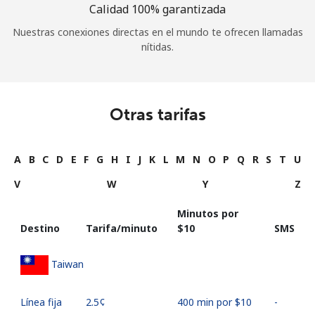
Calidad 100% garantizada
Nuestras conexiones directas en el mundo te ofrecen llamadas
nítidas.
Otras tarifas
A
B
C
D
E
F
G
H
I
J
K
L
M
N
O
P
Q
R
S
T
U
V
W
Y
Z
Minutos por
Destino
Tarifa/minuto
⁦$10⁩
SMS
Taiwan
Línea fija
⁦2.5¢⁩
400 min por ⁦$10⁩
-