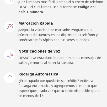
¡Haz llamadas más fácil! Agrega el número de teléfono
DESDE el cual llamas. Usa el formato:
código del
Celular
⁦2.6¢⁩
384 min por ⁦$10⁩
⁦5¢⁩
país + número.
Togo
Marcación Rápida
¡Mejora la velocidad de marcado! Programa tus
números frecuentes en los dígitos de tu teléfono y
Línea fija
⁦30.9¢⁩
32 min por ⁦$10⁩
-
conéctate más rápido con tus seres queridos.
Celular
⁦26.5¢⁩
37 min por ⁦$10⁩
⁦5¢⁩
Notificaciones de Voz
DESACTIVA esta función para omitir los mensajes de
Tokelau
saldo y minutos al hacer la llamada.
All
⁦167.9¢⁩
5 min por ⁦$10⁩
-
Recarga Automática
country
¿Preocupado por quedarte sin crédito? Activa la
Recarga Automatica y agregaremos el monto que
Tonga
especifiques, cada vez que tu saldo disponible quede
en menos de ⁦$5⁩.
Línea fija
⁦102.5¢⁩
9 min por ⁦$10⁩
-