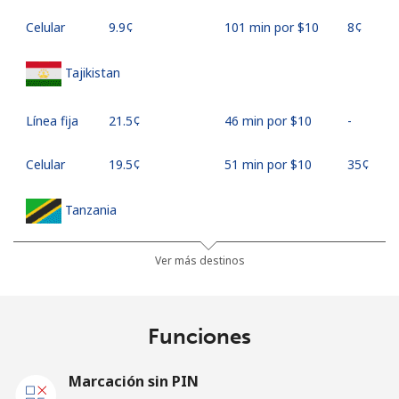
Celular
⁦9.9¢⁩
101 min por ⁦$10⁩
⁦8¢⁩
Tajikistan
Línea fija
⁦21.5¢⁩
46 min por ⁦$10⁩
-
Celular
⁦19.5¢⁩
51 min por ⁦$10⁩
⁦35¢⁩
Tanzania
Línea fija
⁦26.9¢⁩
37 min por ⁦$10⁩
-
Ver más destinos
Celular
⁦21.5¢⁩
46 min por ⁦$10⁩
-
Funciones
Thailand
Marcación sin PIN
Línea fija
⁦2.7¢⁩
370 min por ⁦$10⁩
-