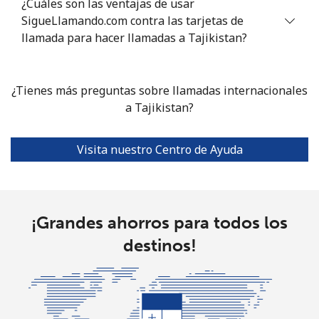
¿Cuáles son las ventajas de usar
SigueLlamando.com contra las tarjetas de
Celular
⁦21.5¢⁩
46 min por ⁦$10⁩
⁦5¢⁩
llamada para hacer llamadas a Tajikistan?
Turkmenistan
¿Tienes más preguntas sobre llamadas internacionales
Línea fija
⁦20.9¢⁩
a Tajikistan?
47 min por ⁦$10⁩
-
Celular
⁦25.9¢⁩
38 min por ⁦$10⁩
⁦17¢⁩
Visita nuestro Centro de Ayuda
Turks And Caicos Islands
Línea fija
⁦23.9¢⁩
41 min por ⁦$10⁩
-
¡Grandes ahorros para todos los
destinos!
Celular
⁦24.5¢⁩
40 min por ⁦$10⁩
-
Tuvalu