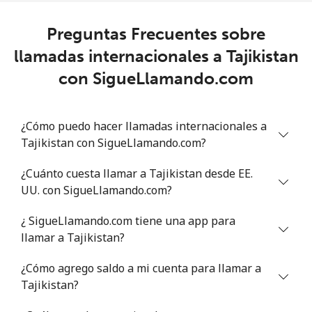
Celular
⁦102.9¢⁩
9 min por ⁦$10⁩
⁦5¢⁩
Preguntas Frecuentes sobre
llamadas internacionales a Tajikistan
Trinidad And Tobago
con SigueLlamando.com
Línea fija
⁦5.1¢⁩
196 min por ⁦$10⁩
-
¿Cómo puedo hacer llamadas internacionales a
Celular
⁦15.5¢⁩
64 min por ⁦$10⁩
-
Tajikistan con SigueLlamando.com?
Tunisia
¿Cuánto cuesta llamar a Tajikistan desde EE.
UU. con SigueLlamando.com?
Línea fija
⁦76.5¢⁩
13 min por ⁦$10⁩
-
¿ SigueLlamando.com tiene una app para
Celular
⁦77.9¢⁩
12 min por ⁦$10⁩
-
llamar a Tajikistan?
¿Cómo agrego saldo a mi cuenta para llamar a
Turkey
Tajikistan?
Línea fija
⁦3.1¢⁩
322 min por ⁦$10⁩
-