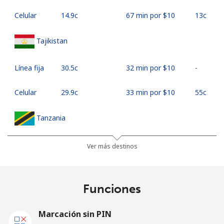
Celular
⁦14.9c⁩
67 min por ⁦$10⁩
⁦13c⁩
Tajikistan
Línea fija
⁦30.5c⁩
32 min por ⁦$10⁩
-
Celular
⁦29.9c⁩
33 min por ⁦$10⁩
⁦55c⁩
Tanzania
Línea fija
⁦38.5c⁩
25 min por ⁦$10⁩
-
Ver más destinos
Celular
⁦29.9c⁩
33 min por ⁦$10⁩
-
Funciones
Thailand
Marcación sin PIN
Línea fija
⁦3.5c⁩
285 min por ⁦$10⁩
-