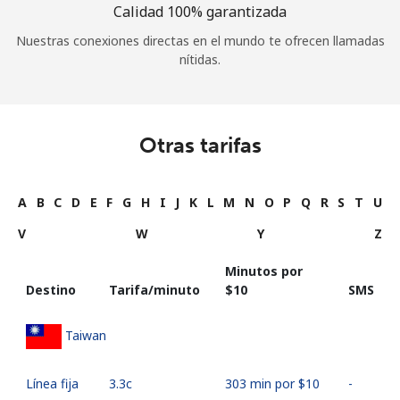
Calidad 100% garantizada
Nuestras conexiones directas en el mundo te ofrecen llamadas
nítidas.
Otras tarifas
A
B
C
D
E
F
G
H
I
J
K
L
M
N
O
P
Q
R
S
T
U
V
W
Y
Z
Minutos por
Destino
Tarifa/minuto
⁦$10⁩
SMS
Taiwan
Línea fija
⁦3.3c⁩
303 min por ⁦$10⁩
-