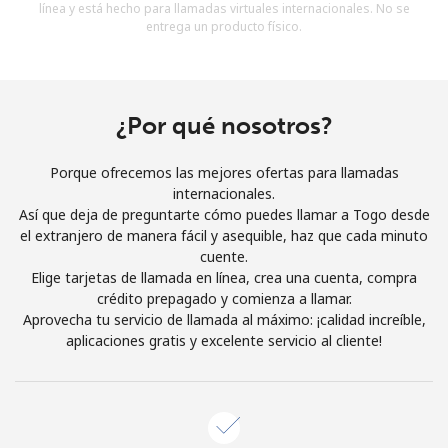
línea y está hecho para llamadas virtuales internacionales. No se
Al abrir una cuenta en este sitio web, estoy de acuerdo con
entrega un producto físico.
estos
Términos y condiciones.
Únete
¿Por qué nosotros?
Porque ofrecemos las mejores ofertas para llamadas
internacionales.
¡Hola!
Así que deja de preguntarte cómo puedes llamar a Togo desde
el extranjero de manera fácil y asequible, haz que cada minuto
cuente.
Inicia sesión o
REGÍSTRATE →
Elige tarjetas de llamada en línea, crea una cuenta, compra
crédito prepagado y comienza a llamar.
Aprovecha tu servicio de llamada al máximo: ¡calidad increíble,
aplicaciones gratis y excelente servicio al cliente!
¿Olvidaste tu contraseña? →