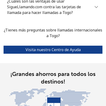
¿Cuáles son las ventajas de usar
SigueLlamando.com contra las tarjetas de
Celular
⁦30.9c⁩
32 min por ⁦$10⁩
⁦8c⁩
llamada para hacer llamadas a Togo?
Turkmenistan
¿Tienes más preguntas sobre llamadas internacionales
Línea fija
⁦30.5c⁩
a Togo?
32 min por ⁦$10⁩
-
Celular
⁦37.5c⁩
26 min por ⁦$10⁩
⁦27c⁩
Visita nuestro Centro de Ayuda
Turks And Caicos Islands
Línea fija
⁦32.5c⁩
30 min por ⁦$10⁩
-
¡Grandes ahorros para todos los
destinos!
Celular
⁦36.5c⁩
27 min por ⁦$10⁩
-
Tuvalu