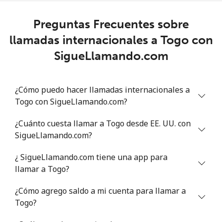
Celular
⁦148.9c⁩
6 min por ⁦$10⁩
⁦8c⁩
Preguntas Frecuentes sobre
llamadas internacionales a Togo con
Trinidad And Tobago
SigueLlamando.com
Línea fija
⁦7.5c⁩
133 min por ⁦$10⁩
-
¿Cómo puedo hacer llamadas internacionales a
Celular
⁦21.9c⁩
45 min por ⁦$10⁩
-
Togo con SigueLlamando.com?
Tunisia
¿Cuánto cuesta llamar a Togo desde EE. UU. con
SigueLlamando.com?
Línea fija
⁦114.9c⁩
8 min por ⁦$10⁩
-
¿ SigueLlamando.com tiene una app para
Celular
⁦116.9c⁩
8 min por ⁦$10⁩
-
llamar a Togo?
¿Cómo agrego saldo a mi cuenta para llamar a
Turkey
Togo?
Línea fija
⁦4.3c⁩
232 min por ⁦$10⁩
-