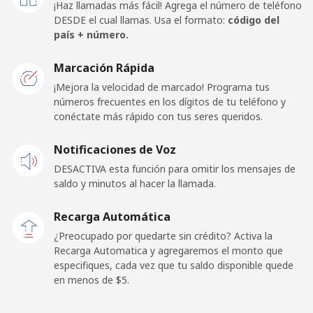
¡Haz llamadas más fácil! Agrega el número de teléfono
DESDE el cual llamas. Usa el formato:
código del
Celular
⁦3.7c⁩
270 min por ⁦$10⁩
⁦8c⁩
país + número.
Togo
Marcación Rápida
¡Mejora la velocidad de marcado! Programa tus
números frecuentes en los dígitos de tu teléfono y
Línea fija
⁦45.9c⁩
21 min por ⁦$10⁩
-
conéctate más rápido con tus seres queridos.
Celular
⁦40.5c⁩
24 min por ⁦$10⁩
⁦9c⁩
Notificaciones de Voz
DESACTIVA esta función para omitir los mensajes de
Tokelau
saldo y minutos al hacer la llamada.
All
⁦252.5c⁩
3 min por ⁦$10⁩
-
Recarga Automática
country
¿Preocupado por quedarte sin crédito? Activa la
Recarga Automatica y agregaremos el monto que
Tonga
especifiques, cada vez que tu saldo disponible quede
en menos de ⁦$5⁩.
Línea fija
⁦148.5c⁩
6 min por ⁦$10⁩
-