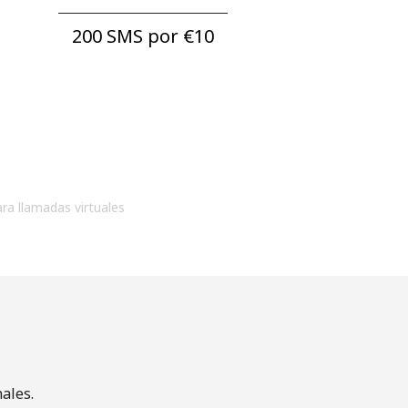
200 SMS por ⁦€10⁩
ara llamadas virtuales
ales.