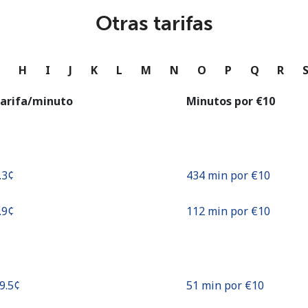
o
Otras tarifas
Continuar con
G
H
I
J
K
L
M
N
O
P
Q
R
arifa/minuto
Minutos por ⁦€10⁩
.3¢⁩
434 min por ⁦€10⁩
.9¢⁩
112 min por ⁦€10⁩
19.5¢⁩
51 min por ⁦€10⁩