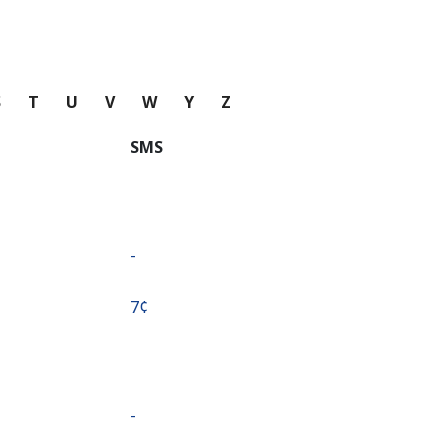
S
T
U
V
W
Y
Z
SMS
-
⁦7¢⁩
-