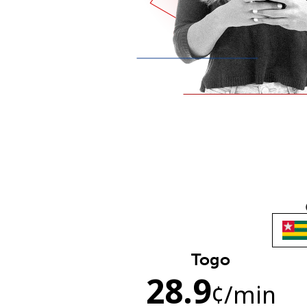
Togo
28.9
¢
/min