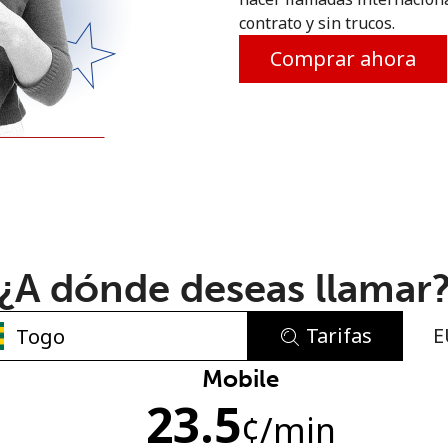
contrato y sin trucos.
o
Comprar ahora
¿A dónde deseas llamar
Tarifas
E
No se ha creado una contraseña
Mobile
23.5
Mínimo 8 caracteres
¢
/min
Una letra mayúscula y una minúscula