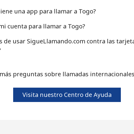
13.9¢⁩
71 min por ⁦€10⁩
iene una app para llamar a Togo?
mi cuenta para llamar a Togo?
as de usar SigueLlamando.com contra las tarjet
71.5¢⁩
13 min por ⁦€10⁩
?
69.5¢⁩
14 min por ⁦€10⁩
 más preguntas sobre llamadas internacionales
¢⁩
333 min por ⁦€10⁩
Visita nuestro Centro de Ayuda
19.5¢⁩
51 min por ⁦€10⁩