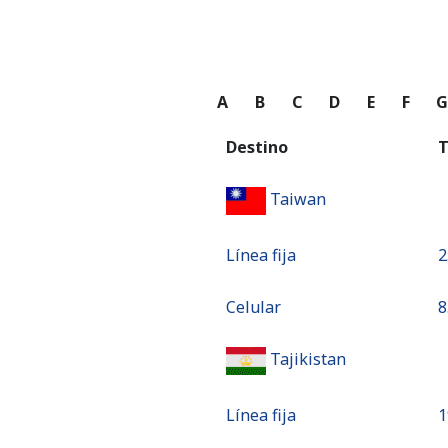
A
B
C
D
E
F
Destino
T
Taiwan
Línea fija
⁦2
Celular
⁦8
Tajikistan
Línea fija
⁦