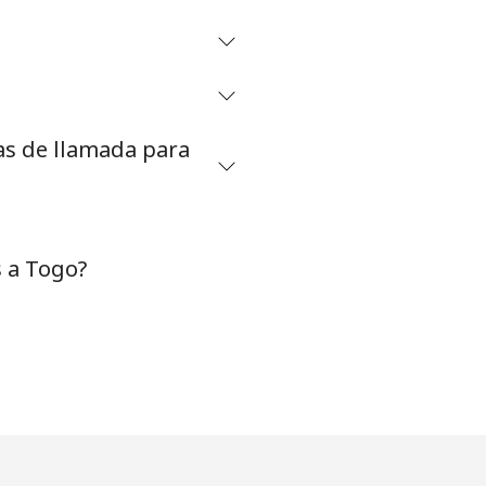
-
as de llamada para
-
-
 a Togo?
-
⁦5¢⁩