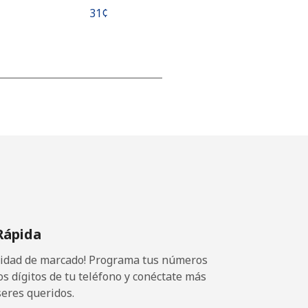
⁦31¢⁩
-
-
-
Rápida
⁦5¢⁩
ocidad de marcado! Programa tus números
os dígitos de tu teléfono y conéctate más
seres queridos.
-