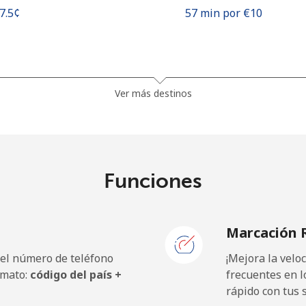
17.5¢⁩
57 min por ⁦€10⁩
23.9¢⁩
41 min por ⁦€10⁩
Ver más destinos
19.9¢⁩
50 min por ⁦€10⁩
Funciones
.3¢⁩
434 min por ⁦€10⁩
Marcación 
.3¢⁩
434 min por ⁦€10⁩
 el número de teléfono
¡Mejora la vel
rmato:
código del país +
frecuentes en l
rápido con tus 
28.9¢⁩
34 min por ⁦€10⁩