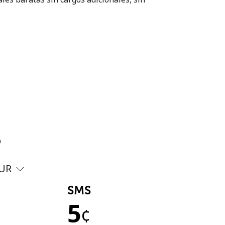
?
UR
SMS
5
¢