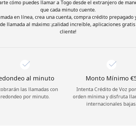
arte cómo puedes llamar a Togo desde el extranjero de maner
que cada minuto cuente.
¡Hola!
lamada en línea, crea una cuenta, compra crédito prepagado 
de llamada al máximo: ¡calidad increíble, aplicaciones gratis 
cliente!
Inicia sesión o
REGÍSTRATE →
edondeo al minuto
Monto Mínimo ⁦€5
cobrarán las llamadas con
Intenta Crédito de Voz po
¿Olvidaste tu contraseña? →
redondeo por minuto.
orden mínima y disfruta ll
internacionales bajas
Iniciar Sesión