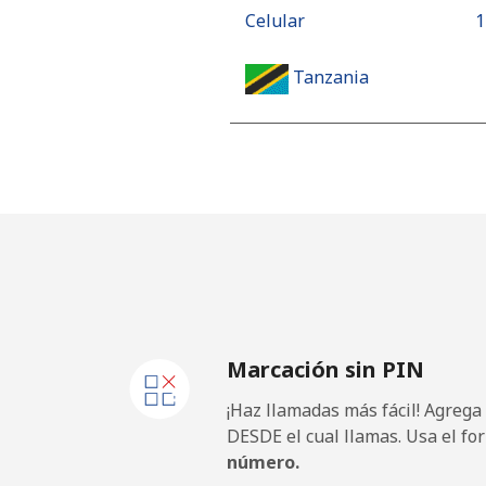
Celular
⁦
Tanzania
Línea fija
⁦
Celular
⁦
Thailand
Línea fija
⁦2
Marcación sin PIN
Celular
⁦2
¡Haz llamadas más fácil! Agrega
Togo
DESDE el cual llamas. Usa el fo
número.
Línea fija
⁦