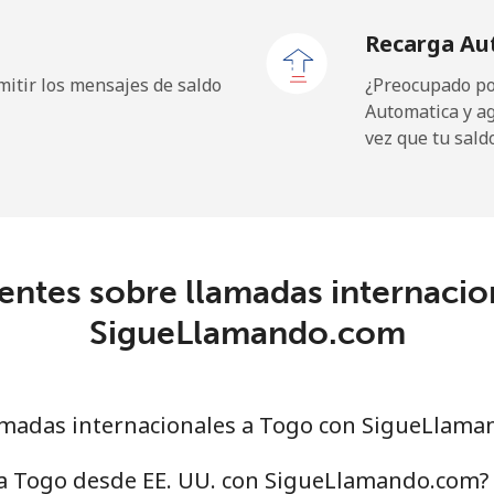
Recarga Au
23.5¢⁩
42 min por ⁦€10⁩
itir los mensajes de saldo
¿Preocupado por
Automatica y a
vez que tu sald
152.5¢⁩
6 min por ⁦€10⁩
entes sobre llamadas internacio
90.5¢⁩
11 min por ⁦€10⁩
SigueLlamando.com
92.5¢⁩
10 min por ⁦€10⁩
madas internacionales a Togo con SigueLlama
.7¢⁩
212 min por ⁦€10⁩
 a Togo desde EE. UU. con SigueLlamando.com?