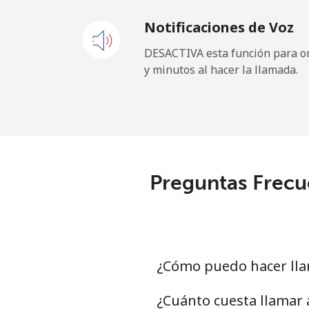
Notificaciones de Voz
Celular
⁦
DESACTIVA esta función para om
y minutos al hacer la llamada.
Tokelau
All country
⁦
Tonga
Preguntas Frecu
Línea fija
⁦
Celular
⁦
Trinidad And Tobago
¿Cómo puedo hacer lla
Línea fija
⁦4
¿Cuánto cuesta llamar