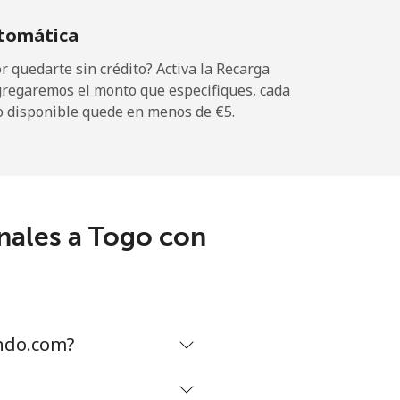
tomática
⁦5¢⁩
 quedarte sin crédito? Activa la Recarga
gregaremos el monto que especifiques, cada
o disponible quede en menos de ⁦€5⁩.
-
nales a Togo con
-
⁦5¢⁩
ndo.com?
-