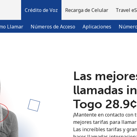
Crédito de Voz
Recarga de Celular
Travel e
mo Llamar
Números de Acceso
Aplicaciones
Número 
¡Bienvenido!
Las mejores
¿Ya tienes una cuenta?
Inicia sesión →
llamadas i
Regístrate con
Togo ⁦28.9¢
¡Mantente en contacto con t
mejores tarifas para llamar 
Las increíbles tarifas y gra
hacer llamadas internaciona