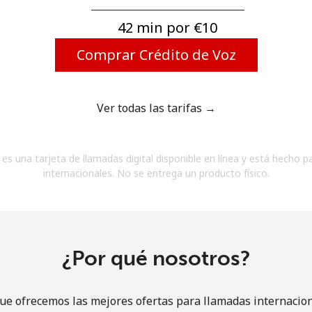
Un número
Un caracter especial
42 min por ⁦€10⁩
Comprar Crédito de Voz
Ver todas las tarifas →
Mantente en contacto para recibir nuestras mejores
es una tarjeta de llamadas digital disponible en línea y está hecho p
ofertas.
internacionales. No se entrega un producto físico.
Al abrir una cuenta en este sitio web, estoy de
acuerdo con estos
Términos y condiciones.
Únete
¿Por qué nosotros?
ue ofrecemos las mejores ofertas para llamadas internacion