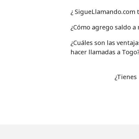
Celular
⁦
¿ SigueLlamando.com t
Tunisia
¿Cómo agrego saldo a 
¿Cuáles son las ventaj
Línea fija
⁦
hacer llamadas a Togo
Celular
⁦
Turkey
¿Tienes
Línea fija
⁦3
Celular
⁦
Turkmenistan