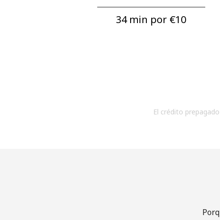
34 min por ⁦€10⁩
El crédito prepagado 
Porq