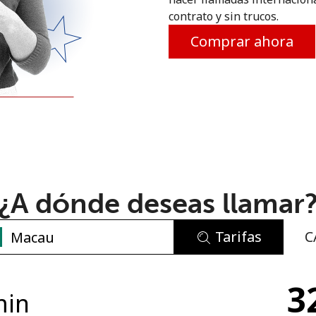
contrato y sin trucos.
o
Comprar ahora
¿A dónde deseas llamar
Tarifas
C
No se ha creado una contraseña
3
Mínimo 8 caracteres
min
Una letra mayúscula y una minúscula