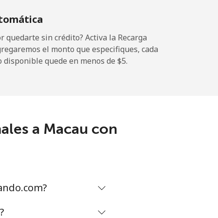
tomática
-
 quedarte sin crédito? Activa la Recarga
gregaremos el monto que especifiques, cada
o disponible quede en menos de ⁦$5⁩.
-
-
nales a Macau con
-
⁦25¢⁩
mando.com?
?