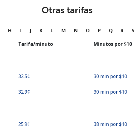
o
Otras tarifas
Continuar con
G
H
I
J
K
L
M
N
O
P
Q
R
Tarifa/minuto
Minutos por ⁦$10⁩
⁦32.5¢⁩
30 min por ⁦$10⁩
⁦32.9¢⁩
30 min por ⁦$10⁩
⁦25.9¢⁩
38 min por ⁦$10⁩