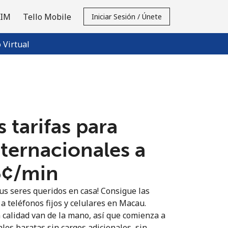
SIM
Tello Mobile
Iniciar Sesión / Únete
Virtual
 tarifas para
nternacionales a
5¢⁩/min
us seres queridos en casa! Consigue las
a teléfonos fijos y celulares en Macau.
n calidad van de la mano, así que comienza a
les baratas sin cargos adicionales, sin