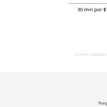
30 min por ⁦$1
El crédito prepagado 
Porq