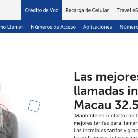
Crédito de Voz
Recarga de Celular
Travel e
mo Llamar
Números de Acceso
Aplicaciones
Número 
¡Bienvenido!
Las mejores
¿Ya tienes una cuenta?
Inicia sesión →
llamadas i
Regístrate con
Macau ⁦32.
¡Mantente en contacto con t
mejores tarifas para llamar 
Las increíbles tarifas y gra
hacer llamadas internaciona