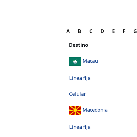
A
B
C
D
E
F
Destino
Macau
Línea fija
Celular
Macedonia
Línea fija