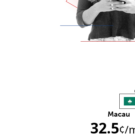
Macau
32.5
¢
/