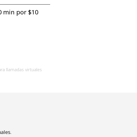
0 min por ⁦$10⁩
ara llamadas virtuales
ales.