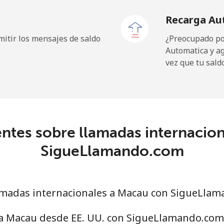
Recarga Au
⁦1.1¢⁩
909 min por ⁦$10⁩
itir los mensajes de saldo
¿Preocupado por
Automatica y a
vez que tu sald
⁦126.9¢⁩
7 min por ⁦$10⁩
⁦119.5¢⁩
8 min por ⁦$10⁩
ntes sobre llamadas internacio
SigueLlamando.com
⁦55.9¢⁩
17 min por ⁦$10⁩
⁦65.5¢⁩
15 min por ⁦$10⁩
madas internacionales a Macau con SigueLla
 a Macau desde EE. UU. con SigueLlamando.com