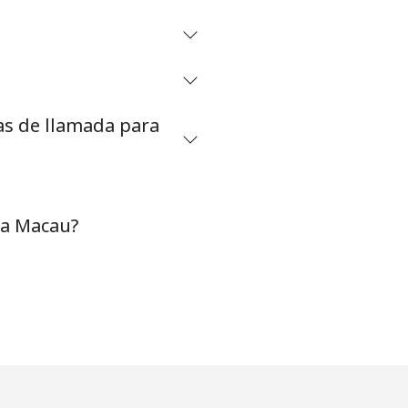
-
⁦12¢⁩
as de llamada para
-
 a Macau?
-
-