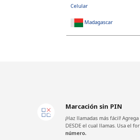
Celular
Madagascar
Línea fija
Celular
Malawi
Línea fija
Marcación sin PIN
Celular
¡Haz llamadas más fácil! Agrega
Malaysia
DESDE el cual llamas. Usa el fo
número.
Línea fija