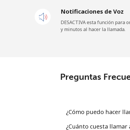
Notificaciones de Voz
Celular
DESACTIVA esta función para om
y minutos al hacer la llamada.
Maldives
Línea fija
Celular
Preguntas Frecue
Mali
Línea fija
Celular
¿Cómo puedo hacer lla
Malta
¿Cuánto cuesta llamar