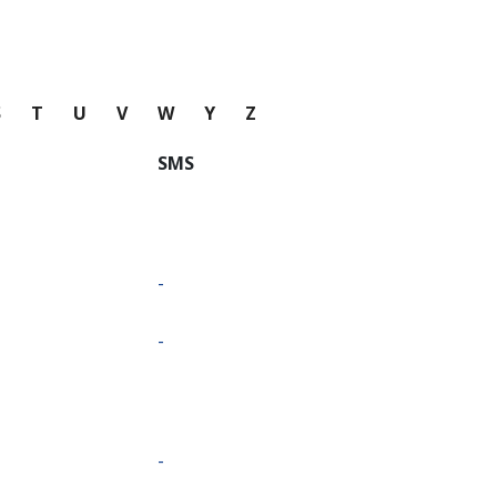
S
T
U
V
W
Y
Z
SMS
-
-
-