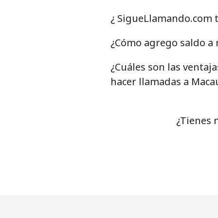
Línea fija
¿ SigueLlamando.com t
Celular
¿Cómo agrego saldo a 
¿Cuáles son las ventaj
Mariana Islands
hacer llamadas a Maca
All country
Marshall Islands
¿Tienes 
Línea fija
Celular
Martinique