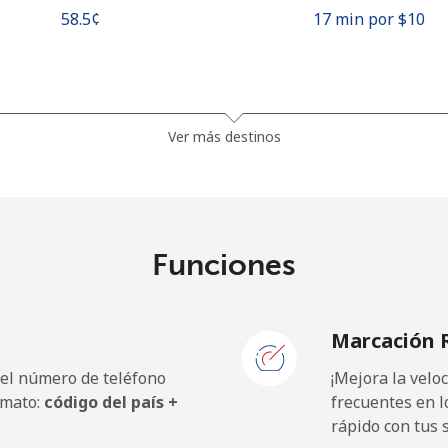
⁦58.5¢⁩
17 min por ⁦$10⁩
⁦90.9¢⁩
11 min por ⁦$10⁩
Ver más destinos
⁦96.5¢⁩
10 min por ⁦$10⁩
Funciones
⁦64.5¢⁩
15 min por ⁦$10⁩
Marcación 
⁦63.5¢⁩
15 min por ⁦$10⁩
 el número de teléfono
¡Mejora la vel
rmato:
código del país +
frecuentes en l
rápido con tus 
⁦1.1¢⁩
909 min por ⁦$10⁩