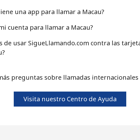
⁦42.5¢⁩
23 min por ⁦$10⁩
iene una app para llamar a Macau?
⁦63.5¢⁩
15 min por ⁦$10⁩
mi cuenta para llamar a Macau?
as de usar SigueLlamando.com contra las tarjet
u?
⁦9.9¢⁩
101 min por ⁦$10⁩
más preguntas sobre llamadas internacionales
⁦33.9¢⁩
29 min por ⁦$10⁩
Visita nuestro Centro de Ayuda
⁦35.9¢⁩
27 min por ⁦$10⁩