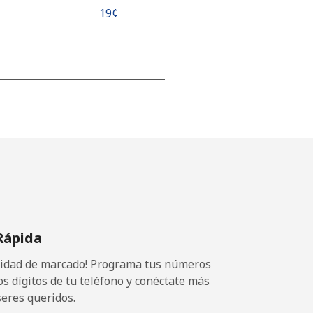
⁦19¢⁩
-
-
-
Rápida
-
ocidad de marcado! Programa tus números
os dígitos de tu teléfono y conéctate más
seres queridos.
-