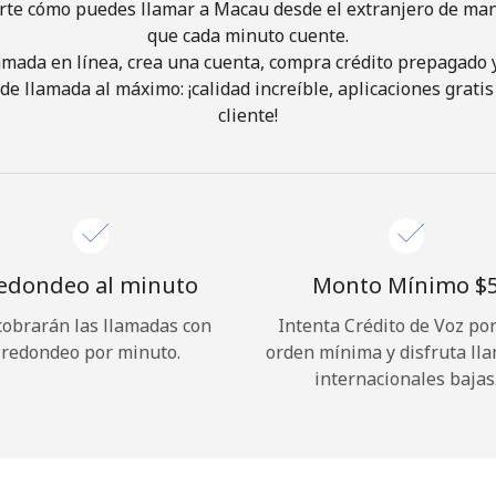
rte cómo puedes llamar a Macau desde el extranjero de mane
que cada minuto cuente.
¡Hola!
lamada en línea, crea una cuenta, compra crédito prepagado 
de llamada al máximo: ¡calidad increíble, aplicaciones gratis 
cliente!
Inicia sesión o
REGÍSTRATE →
edondeo al minuto
Monto Mínimo ⁦$5
cobrarán las llamadas con
Intenta Crédito de Voz po
¿Olvidaste tu contraseña? →
redondeo por minuto.
orden mínima y disfruta ll
internacionales bajas
Iniciar Sesión