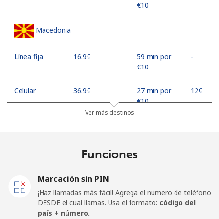
⁦€10⁩
Macedonia
Línea fija
⁦16.9¢⁩
59 min por
-
⁦€10⁩
Celular
⁦36.9¢⁩
27 min por
⁦12¢⁩
⁦€10⁩
Ver más destinos
Madagascar
Funciones
Línea fija
⁦57.5¢⁩
17 min por
-
⁦€10⁩
Marcación sin PIN
Celular
⁦59.9¢⁩
16 min por
-
¡Haz llamadas más fácil! Agrega el número de teléfono
⁦€10⁩
DESDE el cual llamas. Usa el formato:
código del
país + número.