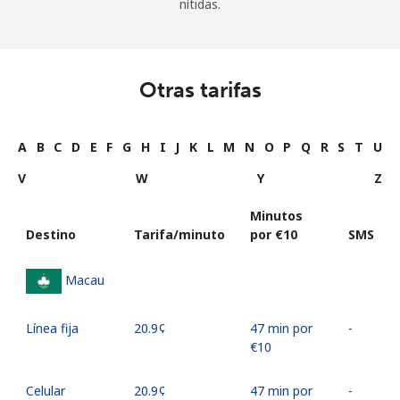
nítidas.
Otras tarifas
A
B
C
D
E
F
G
H
I
J
K
L
M
N
O
P
Q
R
S
T
U
V
W
Y
Z
Minutos
Destino
Tarifa/minuto
por ⁦€10⁩
SMS
Macau
Línea fija
⁦20.9¢⁩
47 min por
-
⁦€10⁩
Celular
⁦20.9¢⁩
47 min por
-