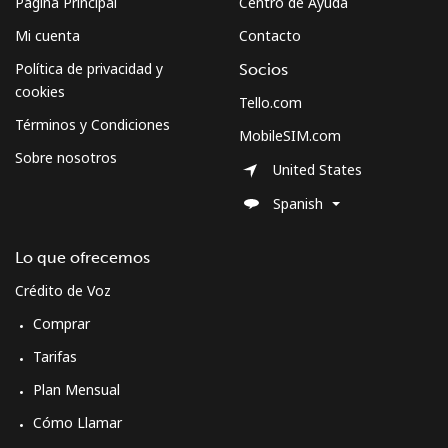
Página Principal
Centro de Ayuda
Mi cuenta
Contacto
Micronesia
Política de privacidad y
Socios
cookies
All country
⁦48.9¢⁩
20 min por
-
Tello.com
⁦€10⁩
Términos y Condiciones
MobileSIM.com
Sobre nosotros
United States
Moldova
Spanish
Línea fija
⁦25.5¢⁩
39 min por
-
⁦€10⁩
Lo que ofrecemos
Crédito de Voz
Celular
⁦26.5¢⁩
37 min por
⁦28¢⁩
⁦€10⁩
Comprar
Tarifas
Monaco
Plan Mensual
Cómo Llamar
Línea fija
⁦27.5¢⁩
36 min por
-
⁦€10⁩