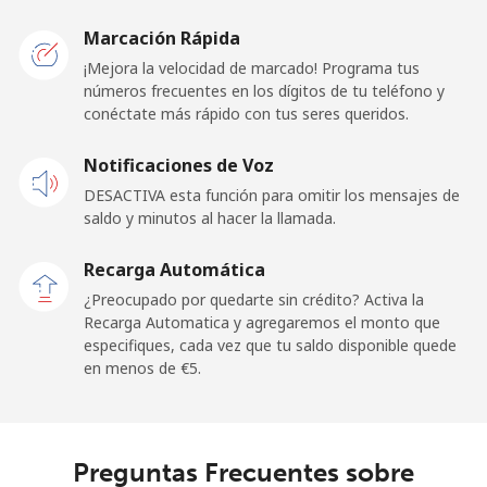
Malawi
Marcación Rápida
Línea fija
⁦40.5¢⁩
24 min por
-
¡Mejora la velocidad de marcado! Programa tus
⁦€10⁩
números frecuentes en los dígitos de tu teléfono y
conéctate más rápido con tus seres queridos.
Celular
⁦41.5¢⁩
24 min por
-
Notificaciones de Voz
⁦€10⁩
DESACTIVA esta función para omitir los mensajes de
saldo y minutos al hacer la llamada.
Malaysia
Recarga Automática
Línea fija
⁦0.7¢⁩
1428 min
-
¿Preocupado por quedarte sin crédito? Activa la
por ⁦€10⁩
Recarga Automatica y agregaremos el monto que
especifiques, cada vez que tu saldo disponible quede
Celular
⁦0.9¢⁩
1111 min
-
en menos de ⁦€5⁩.
por ⁦€10⁩
Maldives
Preguntas Frecuentes sobre