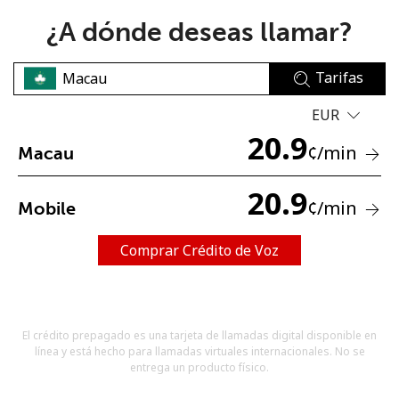
¿A dónde deseas llamar?
Tarifas
EUR
20.9
No se ha creado una contraseña
¢
/min
Macau
Mínimo 8 caracteres
Una letra mayúscula y una minúscula
20.9
¢
/min
Mobile
Un número
Un caracter especial
Comprar Crédito de Voz
El crédito prepagado es una tarjeta de llamadas digital disponible en
línea y está hecho para llamadas virtuales internacionales. No se
Mantente en contacto para recibir nuestras mejores
entrega un producto físico.
ofertas.