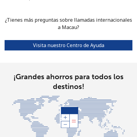
Celular
⁦40.9¢⁩
24 min por
⁦7¢⁩
⁦€10⁩
¿Tienes más preguntas sobre llamadas internacionales
a Macau?
Mariana Islands
All country
⁦6.5¢⁩
153 min por
-
Visita nuestro Centro de Ayuda
⁦€10⁩
Marshall Islands
¡Grandes ahorros para todos los
Línea fija
⁦22.5¢⁩
44 min por
-
destinos!
⁦€10⁩
Celular
⁦22.5¢⁩
44 min por
-
⁦€10⁩
Martinique