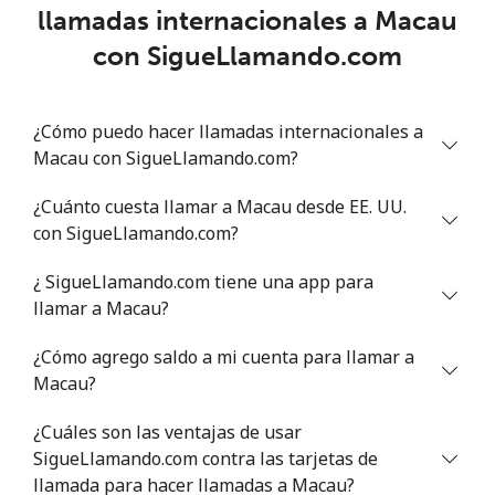
Línea fija
⁦74.9¢⁩
13 min por
-
llamadas internacionales a Macau
⁦€10⁩
con SigueLlamando.com
Celular
⁦76.5¢⁩
13 min por
-
⁦€10⁩
¿Cómo puedo hacer llamadas internacionales a
Macau con SigueLlamando.com?
Mali
¿Cuánto cuesta llamar a Macau desde EE. UU.
Línea fija
⁦34.9¢⁩
28 min por
-
con SigueLlamando.com?
⁦€10⁩
¿ SigueLlamando.com tiene una app para
Celular
⁦41.5¢⁩
24 min por
⁦16¢⁩
llamar a Macau?
⁦€10⁩
¿Cómo agrego saldo a mi cuenta para llamar a
Malta
Macau?
¿Cuáles son las ventajas de usar
Línea fija
⁦26.9¢⁩
37 min por
-
SigueLlamando.com contra las tarjetas de
⁦€10⁩
llamada para hacer llamadas a Macau?