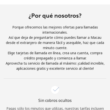
Al abrir una cuenta en este sitio web, estoy de acuerdo con
estos
Términos y condiciones.
¿Por qué nosotros?
Únete
Porque ofrecemos las mejores ofertas para llamadas
internacionales.
Así que deja de preguntarte cómo puedes llamar a Macau
desde el extranjero de manera fácil y asequible, haz que cada
minuto cuente.
¡Hola!
Elige tarjetas de llamada en línea, crea una cuenta, compra
crédito prepagado y comienza a llamar.
Aprovecha tu servicio de llamada al máximo: ¡calidad increíble,
Inicia sesión o
REGÍSTRATE →
aplicaciones gratis y excelente servicio al cliente!
Sin cobros ocultos
¿Olvidaste tu contraseña? →
Pagas sólo los minutos que utilizas, nuestras tarifas incluyen