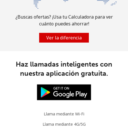
Línea fija
⁦4.3¢⁩
232 min por
-
⁦€10⁩
¿Buscas ofertas? ¡Usa tu Calculadora para ver
cuánto puedes ahorrar!
Celular
⁦20.5¢⁩
48 min por
-
⁦€10⁩
Ver la diferencia
Mauritania
Línea fija
⁦61.9¢⁩
16 min por
-
Haz llamadas inteligentes con
⁦€10⁩
nuestra aplicación gratuita.
Celular
⁦62.9¢⁩
15 min por
-
⁦€10⁩
Mauritius
Llama mediante Wi-Fi
Línea fija
⁦5.1¢⁩
196 min por
-
⁦€10⁩
Llama mediante 4G/5G